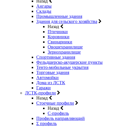
Назад
Ангары
Склады
Промышленные здания
Здания для сельского хозяйства
Назад
Птичники
Коровники
Свинарники
Овощехранилище
Зернохранилище
Спортивные здания
Фельдшерско-акушерские пункты
Тенто-мобильные укрытия
Торговые здания
Автомойки
Дома из ЛСТК
Гаражи
ЛСТК-профили
Назад
Стоечные профили
Назад
C-профиль
Профиль направляющий
Σ профиль