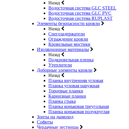
Назад
Водосточная система GLC STEEL
Водосточная система GLC PVC
Водосточная система RUPLAST
Элементы безопасности кровли
Назад
Снегозадержатели
Ограждение кровли
Кровельные мостики
Изоляционные материалы
Назад
Подкровельная пленка
Утеплители
Доборные элементы кровли
Назад
Планка внутренняя угловая
Планка угловая наружная
Торцевые планки
Карнизные планки
Планка стыка
Планка коньковая треугольная
Планка коньковая полукруглая
Зонты на дымоход
Софиты
Чердачные лестницы