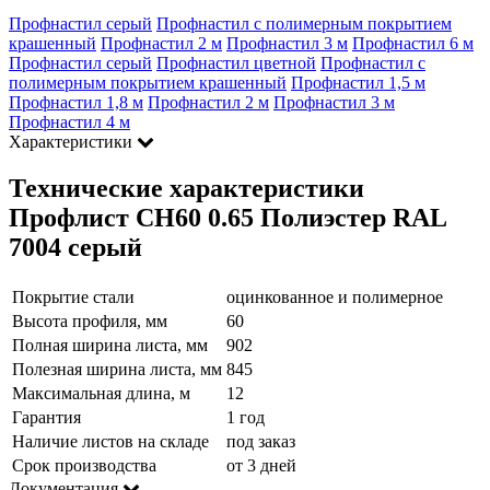
Профнастил серый
Профнастил с полимерным покрытием
крашенный
Профнастил 2 м
Профнастил 3 м
Профнастил 6 м
Профнастил серый
Профнастил цветной
Профнастил с
полимерным покрытием крашенный
Профнастил 1,5 м
Профнастил 1,8 м
Профнастил 2 м
Профнастил 3 м
Профнастил 4 м
Характеристики
Технические характеристики
Профлист СН60 0.65 Полиэстер RAL
7004 серый
Покрытие стали
оцинкованное и полимерное
Высота профиля, мм
60
Полная ширина листа, мм
902
Полезная ширина листа, мм
845
Максимальная длина, м
12
Гарантия
1 год
Наличие листов на складе
под заказ
Срок производства
от 3 дней
Документация