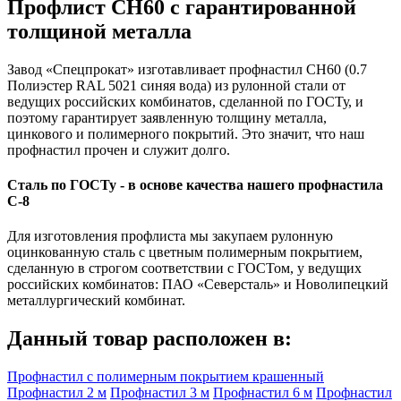
Профлист СН60 с гарантированной
толщиной металла
Завод «Спецпрокат» изготавливает профнастил СН60 (0.7
Полиэстер RAL 5021 синяя вода) из рулонной стали от
ведущих российских комбинатов, сделанной по ГОСТу, и
поэтому гарантирует заявленную толщину металла,
цинкового и полимерного покрытий. Это значит, что наш
профнастил прочен и служит долго.
Сталь по ГОСТу - в основе качества нашего профнастила
C-8
Для изготовления профлиста мы закупаем рулонную
оцинкованную сталь с цветным полимерным покрытием,
сделанную в строгом соответствии с ГОСТом, у ведущих
российских комбинатов: ПАО «Северсталь» и Новолипецкий
металлургический комбинат.
Данный товар расположен в:
Профнастил с полимерным покрытием крашенный
Профнастил 2 м
Профнастил 3 м
Профнастил 6 м
Профнастил