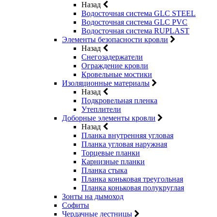
Назад
Водосточная система GLC STEEL
Водосточная система GLC PVC
Водосточная система RUPLAST
Элементы безопасности кровли
Назад
Снегозадержатели
Ограждение кровли
Кровельные мостики
Изоляционные материалы
Назад
Подкровельная пленка
Утеплители
Доборные элементы кровли
Назад
Планка внутренняя угловая
Планка угловая наружная
Торцевые планки
Карнизные планки
Планка стыка
Планка коньковая треугольная
Планка коньковая полукруглая
Зонты на дымоход
Софиты
Чердачные лестницы