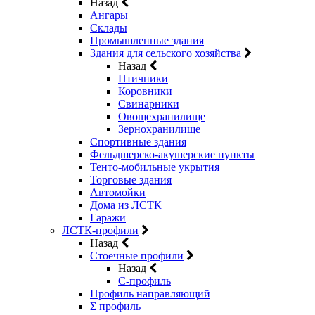
Назад
Ангары
Склады
Промышленные здания
Здания для сельского хозяйства
Назад
Птичники
Коровники
Свинарники
Овощехранилище
Зернохранилище
Спортивные здания
Фельдшерско-акушерские пункты
Тенто-мобильные укрытия
Торговые здания
Автомойки
Дома из ЛСТК
Гаражи
ЛСТК-профили
Назад
Стоечные профили
Назад
C-профиль
Профиль направляющий
Σ профиль