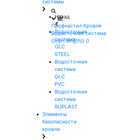
системы
Назад
Профнастил
Кровля
Водосточная
Водосточная система
система
{{cart.length}}
0
GLC
STEEL
Водосточная
система
GLC
PVC
Водосточная
система
RUPLAST
Элементы
безопасности
кровли