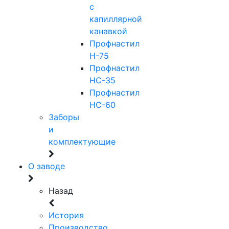
с
капиллярной
канавкой
Профнастил
Н-75
Профнастил
НС-35
Профнастил
НС-60
Заборы
и
комплектующие
О заводе
Назад
История
Производство