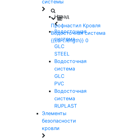
системы
Назад
Профнастил
Кровля
Водосточная
Водосточная система
система
{{cart.length}}
0
GLC
STEEL
Водосточная
система
GLC
PVC
Водосточная
система
RUPLAST
Элементы
безопасности
кровли