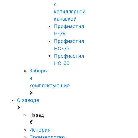
с
капиллярной
канавкой
Профнастил
Н-75
Профнастил
НС-35
Профнастил
НС-60
Заборы
и
комплектующие
О заводе
Назад
История
Производство