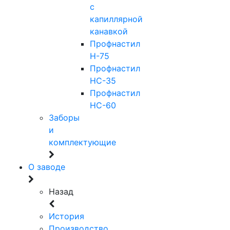
с
капиллярной
канавкой
Профнастил
Н-75
Профнастил
НС-35
Профнастил
НС-60
Заборы
и
комплектующие
О заводе
Назад
История
Производство