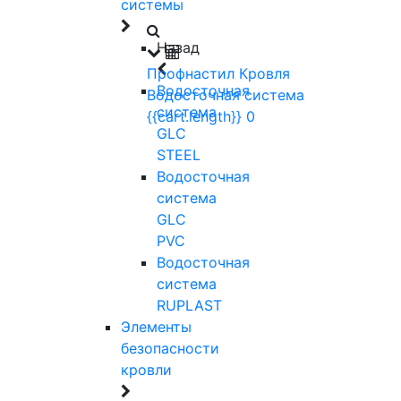
системы
Назад
Профнастил
Кровля
Водосточная
Водосточная система
система
{{cart.length}}
0
GLC
STEEL
Водосточная
система
GLC
PVC
Водосточная
система
RUPLAST
Элементы
безопасности
кровли