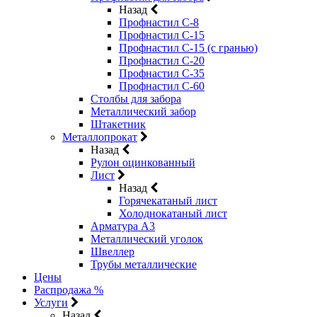
Назад
Профнастил С-8
Профнастил С-15
Профнастил С-15 (с гранью)
Профнастил С-20
Профнастил С-35
Профнастил С-60
Столбы для забора
Металлический забор
Штакетник
Металлопрокат
Назад
Рулон оцинкованный
Лист
Назад
Горячекатаный лист
Холоднокатаный лист
Арматура А3
Металлический уголок
Швеллер
Трубы металлические
Цены
Распродажа %
Услуги
Назад