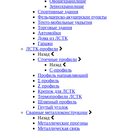
Овощехранилище
Зернохранилище
Спортивные здания
Фельдшерско-акушерские пункты
Тенто-мобильные укрытия
Торговые здания
Автомойки
Дома из ЛСТК
Гаражи
ЛСТК-профили
Назад
Стоечные профили
Назад
C-профиль
Профиль направляющий
Σ профиль
Z профиль
Крепеж для ЛСТК
Термопрофили ЛСТК
Шляпный профиль
Гнутый уголок
Сварные металлоконструкции
Назад
Металлические прогоны
Металлическая связь