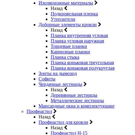
Изоляционные материалы
Назад
Подкровельная пленка
Утеплители
Доборные элементы кровли
Назад
Планка внутренняя угловая
Планка угловая наружная
Торцевые планки
Карнизные планки
Планка стыка
Планка коньковая треугольная
Планка коньковая полукруглая
Зонты на дымоход
Софиты
Чердачные лестницы
Назад
Деревянные лестницы
Металлические лестницы
Мансардные окна и комплектующие
Профнастил
Назад
Профнастил для кровли
Назад
Профнастил Н-15