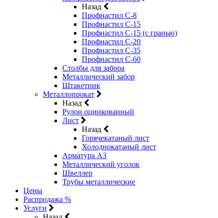
Назад
Профнастил С-8
Профнастил С-15
Профнастил С-15 (с гранью)
Профнастил С-20
Профнастил С-35
Профнастил С-60
Столбы для забора
Металлический забор
Штакетник
Металлопрокат
Назад
Рулон оцинкованный
Лист
Назад
Горячекатаный лист
Холоднокатаный лист
Арматура А3
Металлический уголок
Швеллер
Трубы металлические
Цены
Распродажа %
Услуги
Назад