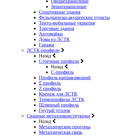
Овощехранилище
Зернохранилище
Спортивные здания
Фельдшерско-акушерские пункты
Тенто-мобильные укрытия
Торговые здания
Автомойки
Дома из ЛСТК
Гаражи
ЛСТК-профили
Назад
Стоечные профили
Назад
C-профиль
Профиль направляющий
Σ профиль
Z профиль
Крепеж для ЛСТК
Термопрофили ЛСТК
Шляпный профиль
Гнутый уголок
Сварные металлоконструкции
Назад
Металлические прогоны
Металлическая связь