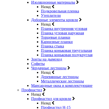
Изоляционные материалы
Назад
Подкровельная пленка
Утеплители
Доборные элементы кровли
Назад
Планка внутренняя угловая
Планка угловая наружная
Торцевые планки
Карнизные планки
Планка стыка
Планка коньковая треугольная
Планка коньковая полукруглая
Зонты на дымоход
Софиты
Чердачные лестницы
Назад
Деревянные лестницы
Металлические лестницы
Мансардные окна и комплектующие
Профнастил
Назад
Профнастил для кровли
Назад
Профнастил Н-15