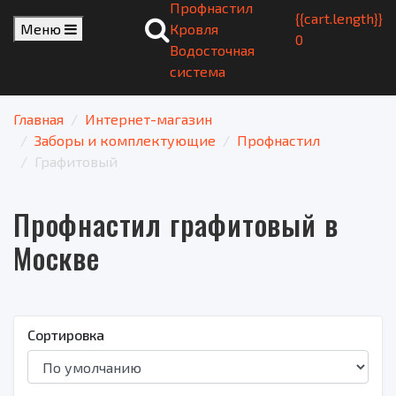
Профнастил
{{cart.length}}
Меню
Кровля
0
Водосточная
система
Главная
Интернет-магазин
Заборы и комплектующие
Профнастил
Графитовый
Профнастил графитовый в
Москве
Сортировка