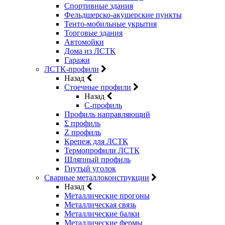
Спортивные здания
Фельдшерско-акушерские пункты
Тенто-мобильные укрытия
Торговые здания
Автомойки
Дома из ЛСТК
Гаражи
ЛСТК-профили
Назад
Стоечные профили
Назад
C-профиль
Профиль направляющий
Σ профиль
Z профиль
Крепеж для ЛСТК
Термопрофили ЛСТК
Шляпный профиль
Гнутый уголок
Сварные металлоконструкции
Назад
Металлические прогоны
Металлическая связь
Металлические балки
Металлические фермы