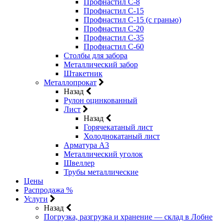
Профнастил С-8
Профнастил С-15
Профнастил С-15 (с гранью)
Профнастил С-20
Профнастил С-35
Профнастил С-60
Столбы для забора
Металлический забор
Штакетник
Металлопрокат
Назад
Рулон оцинкованный
Лист
Назад
Горячекатаный лист
Холоднокатаный лист
Арматура А3
Металлический уголок
Швеллер
Трубы металлические
Цены
Распродажа %
Услуги
Назад
Погрузка, разгрузка и хранение — склад в Лобне