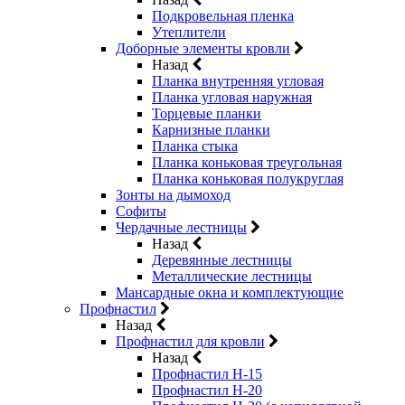
Подкровельная пленка
Утеплители
Доборные элементы кровли
Назад
Планка внутренняя угловая
Планка угловая наружная
Торцевые планки
Карнизные планки
Планка стыка
Планка коньковая треугольная
Планка коньковая полукруглая
Зонты на дымоход
Софиты
Чердачные лестницы
Назад
Деревянные лестницы
Металлические лестницы
Мансардные окна и комплектующие
Профнастил
Назад
Профнастил для кровли
Назад
Профнастил Н-15
Профнастил Н-20