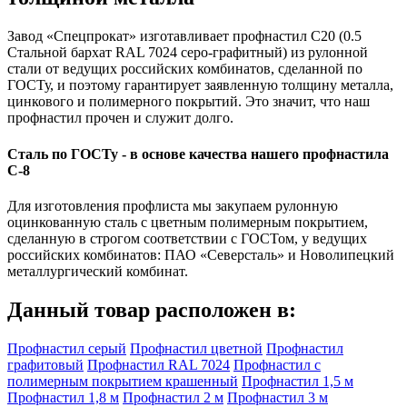
Завод «Спецпрокат» изготавливает профнастил С20 (0.5
Стальной бархат RAL 7024 серо-графитный) из рулонной
стали от ведущих российских комбинатов, сделанной по
ГОСТу, и поэтому гарантирует заявленную толщину металла,
цинкового и полимерного покрытий. Это значит, что наш
профнастил прочен и служит долго.
Сталь по ГОСТу - в основе качества нашего профнастила
C-8
Для изготовления профлиста мы закупаем рулонную
оцинкованную сталь с цветным полимерным покрытием,
сделанную в строгом соответствии с ГОСТом, у ведущих
российских комбинатов: ПАО «Северсталь» и Новолипецкий
металлургический комбинат.
Данный товар расположен в:
Профнастил серый
Профнастил цветной
Профнастил
графитовый
Профнастил RAL 7024
Профнастил с
полимерным покрытием крашенный
Профнастил 1,5 м
Профнастил 1,8 м
Профнастил 2 м
Профнастил 3 м