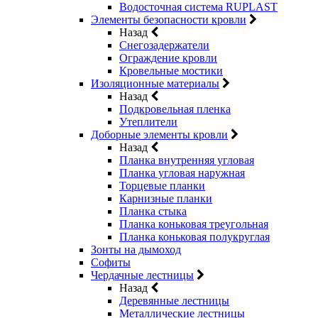
Водосточная система RUPLAST
Элементы безопасности кровли
Назад
Снегозадержатели
Ограждение кровли
Кровельные мостики
Изоляционные материалы
Назад
Подкровельная пленка
Утеплители
Доборные элементы кровли
Назад
Планка внутренняя угловая
Планка угловая наружная
Торцевые планки
Карнизные планки
Планка стыка
Планка коньковая треугольная
Планка коньковая полукруглая
Зонты на дымоход
Софиты
Чердачные лестницы
Назад
Деревянные лестницы
Металлические лестницы