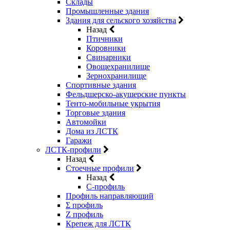
Склады
Промышленные здания
Здания для сельского хозяйства
Назад
Птичники
Коровники
Свинарники
Овощехранилище
Зернохранилище
Спортивные здания
Фельдшерско-акушерские пункты
Тенто-мобильные укрытия
Торговые здания
Автомойки
Дома из ЛСТК
Гаражи
ЛСТК-профили
Назад
Стоечные профили
Назад
C-профиль
Профиль направляющий
Σ профиль
Z профиль
Крепеж для ЛСТК