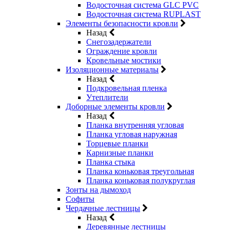
Водосточная система GLC PVC
Водосточная система RUPLAST
Элементы безопасности кровли
Назад
Снегозадержатели
Ограждение кровли
Кровельные мостики
Изоляционные материалы
Назад
Подкровельная пленка
Утеплители
Доборные элементы кровли
Назад
Планка внутренняя угловая
Планка угловая наружная
Торцевые планки
Карнизные планки
Планка стыка
Планка коньковая треугольная
Планка коньковая полукруглая
Зонты на дымоход
Софиты
Чердачные лестницы
Назад
Деревянные лестницы