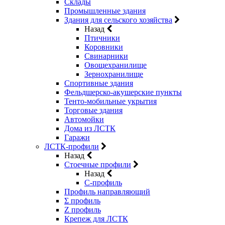
Склады
Промышленные здания
Здания для сельского хозяйства
Назад
Птичники
Коровники
Свинарники
Овощехранилище
Зернохранилище
Спортивные здания
Фельдшерско-акушерские пункты
Тенто-мобильные укрытия
Торговые здания
Автомойки
Дома из ЛСТК
Гаражи
ЛСТК-профили
Назад
Стоечные профили
Назад
C-профиль
Профиль направляющий
Σ профиль
Z профиль
Крепеж для ЛСТК