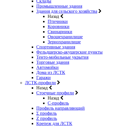
Склады
Промышленные здания
Здания для сельского хозяйства
Назад
Птичники
Коровники
Свинарники
Овощехранилище
Зернохранилище
Спортивные здания
Фельдшерско-акушерские пункты
Тенто-мобильные укрытия
Торговые здания
Автомойки
Дома из ЛСТК
Гаражи
ЛСТК-профили
Назад
Стоечные профили
Назад
C-профиль
Профиль направляющий
Σ профиль
Z профиль
Крепеж для ЛСТК