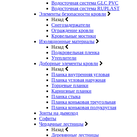
Водосточная система GLC PVC
Водосточная система RUPLAST
Элементы безопасности кровли
Назад
Снегозадержатели
Ограждение кровли
Кровельные мостики
Изоляционные материалы
Назад
Подкровельная пленка
Утеплители
Доборные элементы кровли
Назад
Планка внутренняя угловая
Планка угловая наружная
Торцевые планки
Карнизные планки
Планка стыка
Планка коньковая треугольная
Планка коньковая полукруглая
Зонты на дымоход
Софиты
Чердачные лестницы
Назад
Деревянные лестницы