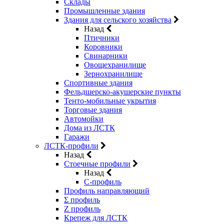
Склады
Промышленные здания
Здания для сельского хозяйства
Назад
Птичники
Коровники
Свинарники
Овощехранилище
Зернохранилище
Спортивные здания
Фельдшерско-акушерские пункты
Тенто-мобильные укрытия
Торговые здания
Автомойки
Дома из ЛСТК
Гаражи
ЛСТК-профили
Назад
Стоечные профили
Назад
C-профиль
Профиль направляющий
Σ профиль
Z профиль
Крепеж для ЛСТК