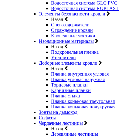
Водосточная система GLC PVC
Водосточная система RUPLAST
Элементы безопасности кровли
Назад
Снегозадержатели
Ограждение кровли
Кровельные мостики
Изоляционные материалы
Назад
Подкровельная пленка
Утеплители
Доборные элементы кровли
Назад
Планка внутренняя угловая
Планка угловая наружная
Торцевые планки
Карнизные планки
Планка стыка
Планка коньковая треугольная
Планка коньковая полукруглая
Зонты на дымоход
Софиты
Чердачные лестницы
Назад
Деревянные лестницы