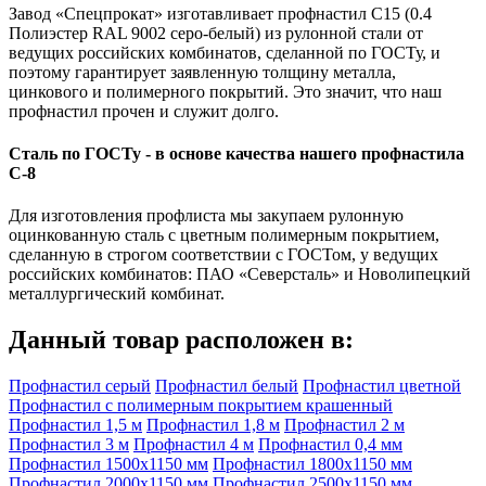
Завод «Спецпрокат» изготавливает профнастил С15 (0.4
Полиэстер RAL 9002 серо-белый) из рулонной стали от
ведущих российских комбинатов, сделанной по ГОСТу, и
поэтому гарантирует заявленную толщину металла,
цинкового и полимерного покрытий. Это значит, что наш
профнастил прочен и служит долго.
Сталь по ГОСТу - в основе качества нашего профнастила
C-8
Для изготовления профлиста мы закупаем рулонную
оцинкованную сталь с цветным полимерным покрытием,
сделанную в строгом соответствии с ГОСТом, у ведущих
российских комбинатов: ПАО «Северсталь» и Новолипецкий
металлургический комбинат.
Данный товар расположен в:
Профнастил серый
Профнастил белый
Профнастил цветной
Профнастил с полимерным покрытием крашенный
Профнастил 1,5 м
Профнастил 1,8 м
Профнастил 2 м
Профнастил 3 м
Профнастил 4 м
Профнастил 0,4 мм
Профнастил 1500х1150 мм
Профнастил 1800х1150 мм
Профнастил 2000х1150 мм
Профнастил 2500х1150 мм