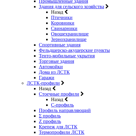
Промышленные здания
Здания для сельского хозяйства
Назад
Птичники
Коровники
Свинарники
Овощехранилище
Зернохранилище
Спортивные здания
Фельдшерско-акушерские пункты
Тенто-мобильные укрытия
Торговые здания
Автомойки
Дома из ЛСТК
Гаражи
ЛСТК-профили
Назад
Стоечные профили
Назад
C-профиль
Профиль направляющий
Σ профиль
Z профиль
Крепеж для ЛСТК
Термопрофили ЛСТК