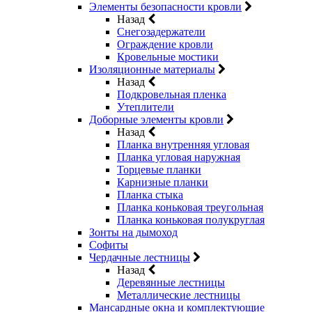
Элементы безопасности кровли
Назад
Снегозадержатели
Ограждение кровли
Кровельные мостики
Изоляционные материалы
Назад
Подкровельная пленка
Утеплители
Доборные элементы кровли
Назад
Планка внутренняя угловая
Планка угловая наружная
Торцевые планки
Карнизные планки
Планка стыка
Планка коньковая треугольная
Планка коньковая полукруглая
Зонты на дымоход
Софиты
Чердачные лестницы
Назад
Деревянные лестницы
Металлические лестницы
Мансардные окна и комплектующие