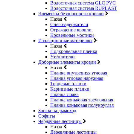
Водосточная система GLC PVC
Водосточная система RUPLAST
Элементы безопасности кровли
Назад
Снегозадержатели
Ограждение кровли
Кровельные мостики
Изоляционные материалы
Назад
Подкровельная пленка
Утеплители
Доборные элементы кровли
Назад
Планка внутренняя угловая
Планка угловая наружная
Торцевые планки
Карнизные планки
Планка стыка
Планка коньковая треугольная
Планка коньковая полукруглая
Зонты на дымоход
Софиты
Чердачные лестницы
Назад
Деревянные лестницы