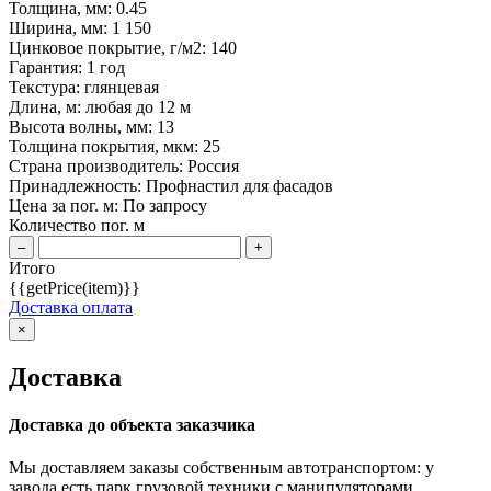
Толщина, мм:
0.45
Ширина, мм:
1 150
Цинковое покрытие, г/м2:
140
Гарантия:
1 год
Текстура:
глянцевая
Длина, м:
любая до 12 м
Высота волны, мм:
13
Толщина покрытия, мкм:
25
Страна производитель:
Россия
Принадлежность:
Профнастил для фасадов
Цена за пог. м: По запросу
Количество пог. м
–
+
Итого
{{getPrice(item)}}
Доставка оплата
×
Доставка
Доставка до объекта заказчика
Мы доставляем заказы собственным автотранспортом: у
завода есть парк грузовой техники с манипуляторами.