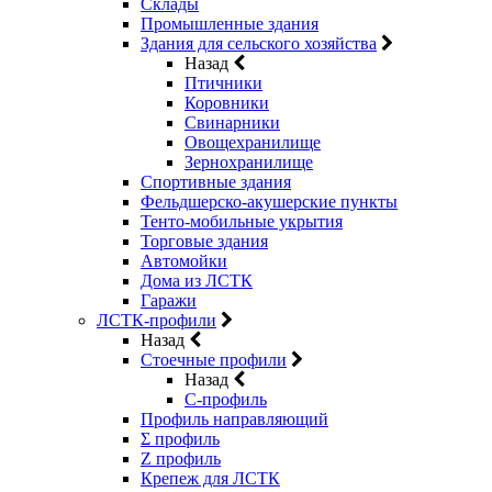
Склады
Промышленные здания
Здания для сельского хозяйства
Назад
Птичники
Коровники
Свинарники
Овощехранилище
Зернохранилище
Спортивные здания
Фельдшерско-акушерские пункты
Тенто-мобильные укрытия
Торговые здания
Автомойки
Дома из ЛСТК
Гаражи
ЛСТК-профили
Назад
Стоечные профили
Назад
C-профиль
Профиль направляющий
Σ профиль
Z профиль
Крепеж для ЛСТК