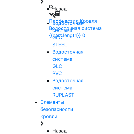
Назад
Профнастил
Кровля
Водосточная
Водосточная система
система
{{cart.length}}
0
GLC
STEEL
Водосточная
система
GLC
PVC
Водосточная
система
RUPLAST
Элементы
безопасности
кровли
Назад