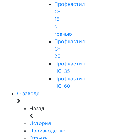
Профнастил
C-
15
с
гранью
Профнастил
C-
20
Профнастил
НС-35
Профнастил
НС-60
О заводе
Назад
История
Производство
Отзывы