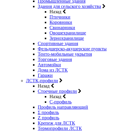
Промышленные здания
Здания для сельского хозяйства
Назад
Птичники
Коровники
Свинарники
Овощехранилище
Зернохранилище
Спортивные здания
Фельдшерско-акушерские пункты
Тенто-мобильные укрытия
Торговые здания
Автомойки
Дома из ЛСТК
Гаражи
ЛСТК-профили
Назад
Стоечные профили
Назад
C-профиль
Профиль направляющий
Σ профиль
Z профиль
Крепеж для ЛСТК
Термопрофили ЛСТК