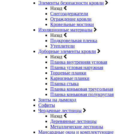
Элементы безопасности кровли
Назад
Снегозадержатели
Ограждение кровли
Кровельные мостики
Изоляционные материалы
Назад
Подкровельная пленка
Утеплители
Доборные элементы кровли
Назад
Планка внутренняя угловая
Планка угловая наружная
Торцевые планки
Карнизные планки
Планка стыка
Планка коньковая треугольная
Планка коньковая полукруглая
Зонты на дымоход
Софиты
Чердачные лестницы
Назад
Деревянные лестницы
Металлические лестницы
Мансардные окна и комплектующие