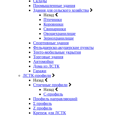
Склады
Промышленные здания
Здания для сельского хозяйства
Назад
Птичники
Коровники
Свинарники
Овощехранилище
Зернохранилище
Спортивные здания
Фельдшерско-акушерские пункты
Тенто-мобильные укрытия
Торговые здания
Автомойки
Дома из ЛСТК
Гаражи
ЛСТК-профили
Назад
Стоечные профили
Назад
C-профиль
Профиль направляющий
Σ профиль
Z профиль
Крепеж для ЛСТК