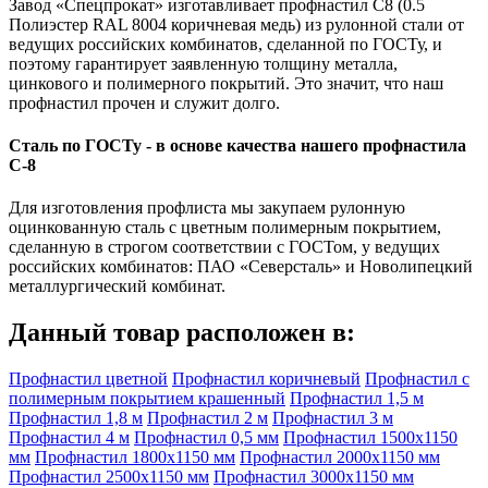
Завод «Спецпрокат» изготавливает профнастил С8 (0.5
Полиэстер RAL 8004 коричневая медь) из рулонной стали от
ведущих российских комбинатов, сделанной по ГОСТу, и
поэтому гарантирует заявленную толщину металла,
цинкового и полимерного покрытий. Это значит, что наш
профнастил прочен и служит долго.
Сталь по ГОСТу - в основе качества нашего профнастила
C-8
Для изготовления профлиста мы закупаем рулонную
оцинкованную сталь с цветным полимерным покрытием,
сделанную в строгом соответствии с ГОСТом, у ведущих
российских комбинатов: ПАО «Северсталь» и Новолипецкий
металлургический комбинат.
Данный товар расположен в:
Профнастил цветной
Профнастил коричневый
Профнастил с
полимерным покрытием крашенный
Профнастил 1,5 м
Профнастил 1,8 м
Профнастил 2 м
Профнастил 3 м
Профнастил 4 м
Профнастил 0,5 мм
Профнастил 1500х1150
мм
Профнастил 1800х1150 мм
Профнастил 2000х1150 мм
Профнастил 2500х1150 мм
Профнастил 3000х1150 мм