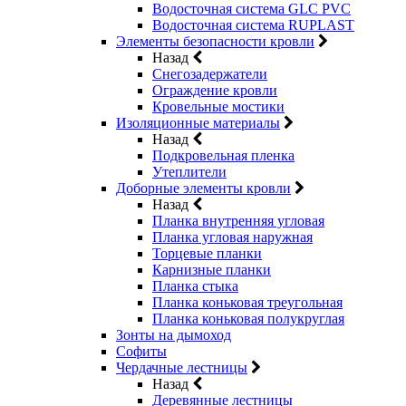
Водосточная система GLC PVC
Водосточная система RUPLAST
Элементы безопасности кровли
Назад
Снегозадержатели
Ограждение кровли
Кровельные мостики
Изоляционные материалы
Назад
Подкровельная пленка
Утеплители
Доборные элементы кровли
Назад
Планка внутренняя угловая
Планка угловая наружная
Торцевые планки
Карнизные планки
Планка стыка
Планка коньковая треугольная
Планка коньковая полукруглая
Зонты на дымоход
Софиты
Чердачные лестницы
Назад
Деревянные лестницы