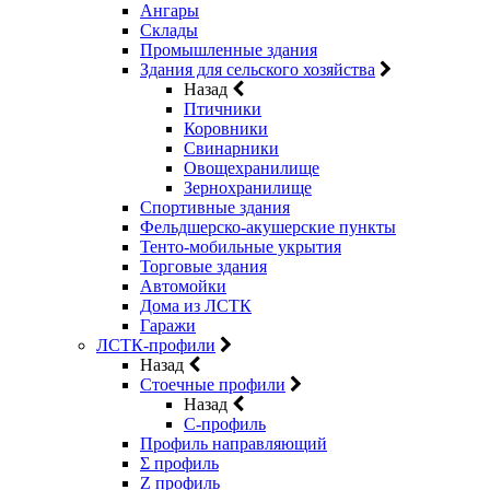
Ангары
Склады
Промышленные здания
Здания для сельского хозяйства
Назад
Птичники
Коровники
Свинарники
Овощехранилище
Зернохранилище
Спортивные здания
Фельдшерско-акушерские пункты
Тенто-мобильные укрытия
Торговые здания
Автомойки
Дома из ЛСТК
Гаражи
ЛСТК-профили
Назад
Стоечные профили
Назад
C-профиль
Профиль направляющий
Σ профиль
Z профиль