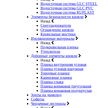
Водосточная система GLC STEEL
Водосточная система GLC PVC
Водосточная система RUPLAST
Элементы безопасности кровли
Назад
Снегозадержатели
Ограждение кровли
Кровельные мостики
Изоляционные материалы
Назад
Подкровельная пленка
Утеплители
Доборные элементы кровли
Назад
Планка внутренняя угловая
Планка угловая наружная
Торцевые планки
Карнизные планки
Планка стыка
Планка коньковая треугольная
Планка коньковая полукруглая
Зонты на дымоход
Софиты
Чердачные лестницы
Назад