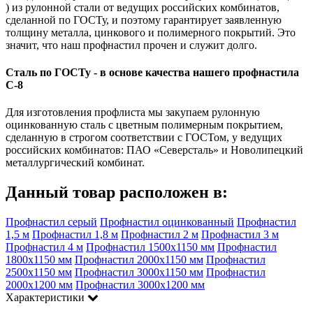
) из рулонной стали от ведущих российских комбинатов,
сделанной по ГОСТу, и поэтому гарантирует заявленную
толщину металла, цинкового и полимерного покрытий. Это
значит, что наш профнастил прочен и служит долго.
Сталь по ГОСТу - в основе качества нашего профнастила
C-8
Для изготовления профлиста мы закупаем рулонную
оцинкованную сталь с цветным полимерным покрытием,
сделанную в строгом соответствии с ГОСТом, у ведущих
российских комбинатов: ПАО «Северсталь» и Новолипецкий
металлургический комбинат.
Данный товар расположен в:
Профнастил серый
Профнастил оцинкованный
Профнастил
1,5 м
Профнастил 1,8 м
Профнастил 2 м
Профнастил 3 м
Профнастил 4 м
Профнастил 1500х1150 мм
Профнастил
1800х1150 мм
Профнастил 2000х1150 мм
Профнастил
2500х1150 мм
Профнастил 3000х1150 мм
Профнастил
2000х1200 мм
Профнастил 3000х1200 мм
Характеристики