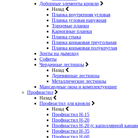
Доборные элементы кровли
Назад
Планка внутренняя угловая
Планка угловая наружная
Торцевые планки
Карнизные планки
Планка стыка
Планка коньковая треугольная
Планка коньковая полукруглая
Зонты на дымоход
Софиты
Чердачные лестницы
Назад
Деревянные лестницы
Металлические лестницы
Мансардные окна и комплектующие
Профнастил
Назад
Профнастил для кровли
Назад
Профнастил Н-15
Профнастил Н-20
Профнастил Н-20 (с капиллярной канав
Профнастил Н-35
Профнастил Н-60