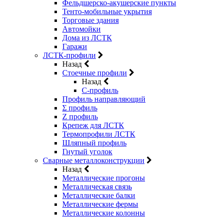
Фельдшерско-акушерские пункты
Тенто-мобильные укрытия
Торговые здания
Автомойки
Дома из ЛСТК
Гаражи
ЛСТК-профили
Назад
Стоечные профили
Назад
C-профиль
Профиль направляющий
Σ профиль
Z профиль
Крепеж для ЛСТК
Термопрофили ЛСТК
Шляпный профиль
Гнутый уголок
Сварные металлоконструкции
Назад
Металлические прогоны
Металлическая связь
Металлические балки
Металлические фермы
Металлические колонны