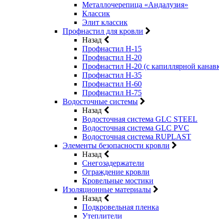
Металлочерепица «Андалузия»
Классик
Элит классик
Профнастил для кровли
Назад
Профнастил Н-15
Профнастил Н-20
Профнастил Н-20 (с капиллярной канав
Профнастил Н-35
Профнастил Н-60
Профнастил Н-75
Водосточные системы
Назад
Водосточная система GLC STEEL
Водосточная система GLC PVC
Водосточная система RUPLAST
Элементы безопасности кровли
Назад
Снегозадержатели
Ограждение кровли
Кровельные мостики
Изоляционные материалы
Назад
Подкровельная пленка
Утеплители