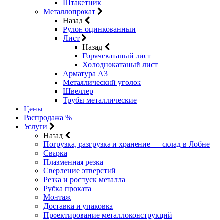
Штакетник
Металлопрокат
Назад
Рулон оцинкованный
Лист
Назад
Горячекатаный лист
Холоднокатаный лист
Арматура А3
Металлический уголок
Швеллер
Трубы металлические
Цены
Распродажа %
Услуги
Назад
Погрузка, разгрузка и хранение — склад в Лобне
Сварка
Плазменная резка
Сверление отверстий
Резка и роспуск металла
Рубка проката
Монтаж
Доставка и упаковка
Проектирование металлоконструкций