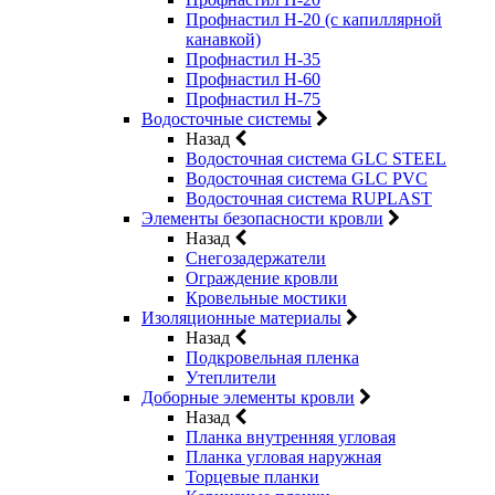
Профнастил Н-20 (с капиллярной
канавкой)
Профнастил Н-35
Профнастил Н-60
Профнастил Н-75
Водосточные системы
Назад
Водосточная система GLC STEEL
Водосточная система GLC PVC
Водосточная система RUPLAST
Элементы безопасности кровли
Назад
Снегозадержатели
Ограждение кровли
Кровельные мостики
Изоляционные материалы
Назад
Подкровельная пленка
Утеплители
Доборные элементы кровли
Назад
Планка внутренняя угловая
Планка угловая наружная
Торцевые планки