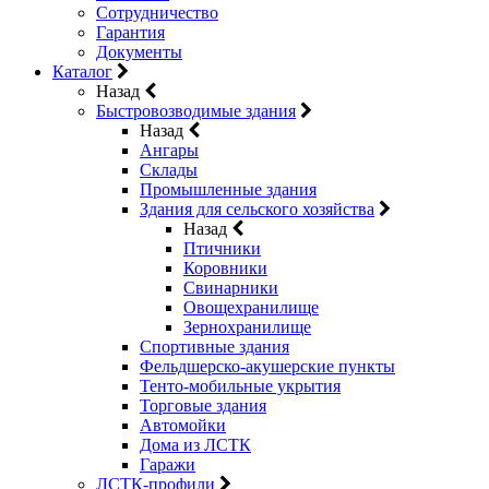
Сотрудничество
Гарантия
Документы
Каталог
Назад
Быстровозводимые здания
Назад
Ангары
Склады
Промышленные здания
Здания для сельского хозяйства
Назад
Птичники
Коровники
Свинарники
Овощехранилище
Зернохранилище
Спортивные здания
Фельдшерско-акушерские пункты
Тенто-мобильные укрытия
Торговые здания
Автомойки
Дома из ЛСТК
Гаражи
ЛСТК-профили