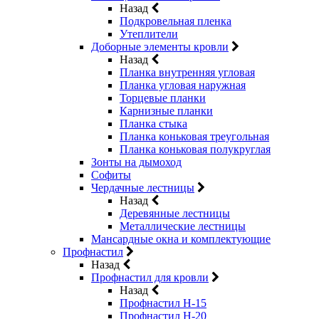
Назад
Подкровельная пленка
Утеплители
Доборные элементы кровли
Назад
Планка внутренняя угловая
Планка угловая наружная
Торцевые планки
Карнизные планки
Планка стыка
Планка коньковая треугольная
Планка коньковая полукруглая
Зонты на дымоход
Софиты
Чердачные лестницы
Назад
Деревянные лестницы
Металлические лестницы
Мансардные окна и комплектующие
Профнастил
Назад
Профнастил для кровли
Назад
Профнастил Н-15
Профнастил Н-20