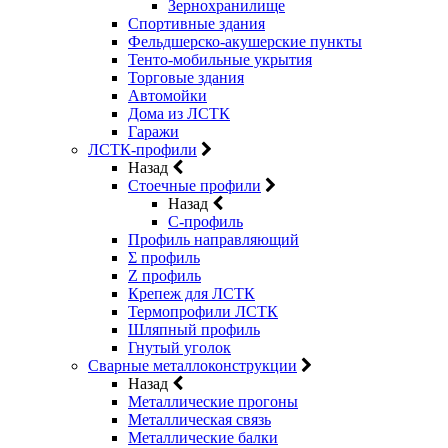
Зернохранилище
Спортивные здания
Фельдшерско-акушерские пункты
Тенто-мобильные укрытия
Торговые здания
Автомойки
Дома из ЛСТК
Гаражи
ЛСТК-профили
Назад
Стоечные профили
Назад
C-профиль
Профиль направляющий
Σ профиль
Z профиль
Крепеж для ЛСТК
Термопрофили ЛСТК
Шляпный профиль
Гнутый уголок
Сварные металлоконструкции
Назад
Металлические прогоны
Металлическая связь
Металлические балки