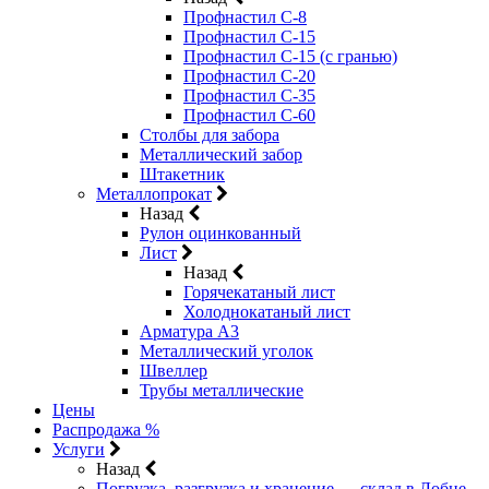
Профнастил С-8
Профнастил С-15
Профнастил С-15 (с гранью)
Профнастил С-20
Профнастил С-35
Профнастил С-60
Столбы для забора
Металлический забор
Штакетник
Металлопрокат
Назад
Рулон оцинкованный
Лист
Назад
Горячекатаный лист
Холоднокатаный лист
Арматура А3
Металлический уголок
Швеллер
Трубы металлические
Цены
Распродажа %
Услуги
Назад
Погрузка, разгрузка и хранение — склад в Лобне