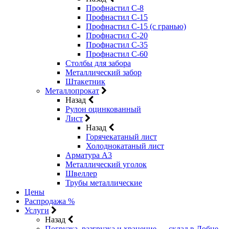
Профнастил С-8
Профнастил С-15
Профнастил С-15 (с гранью)
Профнастил С-20
Профнастил С-35
Профнастил С-60
Столбы для забора
Металлический забор
Штакетник
Металлопрокат
Назад
Рулон оцинкованный
Лист
Назад
Горячекатаный лист
Холоднокатаный лист
Арматура А3
Металлический уголок
Швеллер
Трубы металлические
Цены
Распродажа %
Услуги
Назад
Погрузка, разгрузка и хранение — склад в Лобне