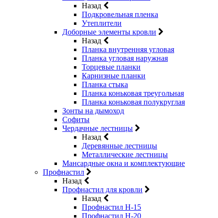
Назад
Подкровельная пленка
Утеплители
Доборные элементы кровли
Назад
Планка внутренняя угловая
Планка угловая наружная
Торцевые планки
Карнизные планки
Планка стыка
Планка коньковая треугольная
Планка коньковая полукруглая
Зонты на дымоход
Софиты
Чердачные лестницы
Назад
Деревянные лестницы
Металлические лестницы
Мансардные окна и комплектующие
Профнастил
Назад
Профнастил для кровли
Назад
Профнастил Н-15
Профнастил Н-20