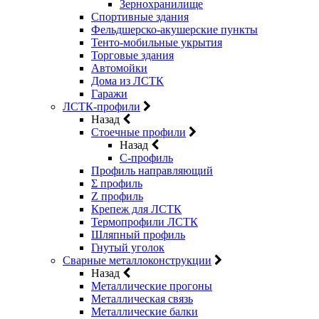
Зернохранилище
Спортивные здания
Фельдшерско-акушерские пункты
Тенто-мобильные укрытия
Торговые здания
Автомойки
Дома из ЛСТК
Гаражи
ЛСТК-профили
Назад
Стоечные профили
Назад
C-профиль
Профиль направляющий
Σ профиль
Z профиль
Крепеж для ЛСТК
Термопрофили ЛСТК
Шляпный профиль
Гнутый уголок
Сварные металлоконструкции
Назад
Металлические прогоны
Металлическая связь
Металлические балки