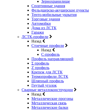
Зернохранилище
Спортивные здания
Фельдшерско-акушерские пункты
Тенто-мобильные укрытия
Торговые здания
Автомойки
Дома из ЛСТК
Гаражи
ЛСТК-профили
Назад
Стоечные профили
Назад
C-профиль
Профиль направляющий
Σ профиль
Z профиль
Крепеж для ЛСТК
Термопрофили ЛСТК
Шляпный профиль
Гнутый уголок
Сварные металлоконструкции
Назад
Металлические прогоны
Металлическая связь
Металлические балки