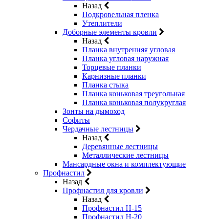
Назад
Подкровельная пленка
Утеплители
Доборные элементы кровли
Назад
Планка внутренняя угловая
Планка угловая наружная
Торцевые планки
Карнизные планки
Планка стыка
Планка коньковая треугольная
Планка коньковая полукруглая
Зонты на дымоход
Софиты
Чердачные лестницы
Назад
Деревянные лестницы
Металлические лестницы
Мансардные окна и комплектующие
Профнастил
Назад
Профнастил для кровли
Назад
Профнастил Н-15
Профнастил Н-20