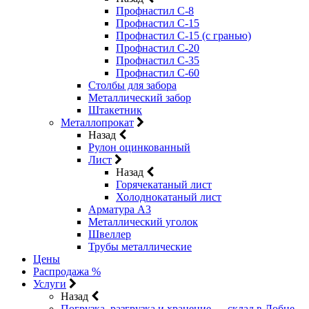
Профнастил С-8
Профнастил С-15
Профнастил С-15 (с гранью)
Профнастил С-20
Профнастил С-35
Профнастил С-60
Столбы для забора
Металлический забор
Штакетник
Металлопрокат
Назад
Рулон оцинкованный
Лист
Назад
Горячекатаный лист
Холоднокатаный лист
Арматура А3
Металлический уголок
Швеллер
Трубы металлические
Цены
Распродажа %
Услуги
Назад
Погрузка, разгрузка и хранение — склад в Лобне