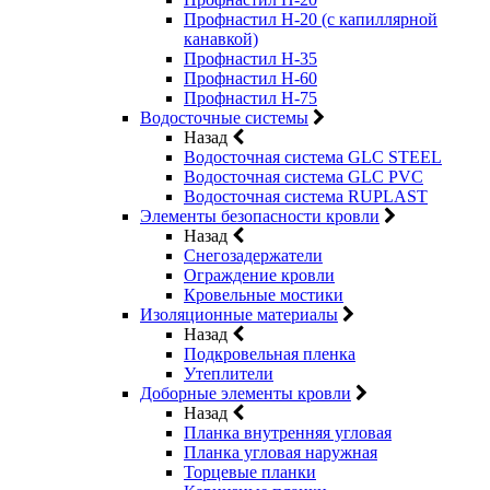
Профнастил Н-20 (с капиллярной
канавкой)
Профнастил Н-35
Профнастил Н-60
Профнастил Н-75
Водосточные системы
Назад
Водосточная система GLC STEEL
Водосточная система GLC PVC
Водосточная система RUPLAST
Элементы безопасности кровли
Назад
Снегозадержатели
Ограждение кровли
Кровельные мостики
Изоляционные материалы
Назад
Подкровельная пленка
Утеплители
Доборные элементы кровли
Назад
Планка внутренняя угловая
Планка угловая наружная
Торцевые планки