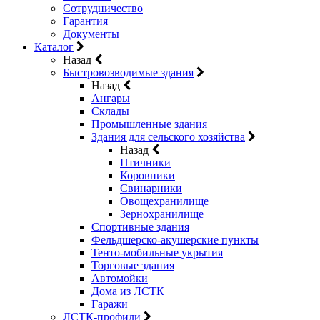
Сотрудничество
Гарантия
Документы
Каталог
Назад
Быстровозводимые здания
Назад
Ангары
Склады
Промышленные здания
Здания для сельского хозяйства
Назад
Птичники
Коровники
Свинарники
Овощехранилище
Зернохранилище
Спортивные здания
Фельдшерско-акушерские пункты
Тенто-мобильные укрытия
Торговые здания
Автомойки
Дома из ЛСТК
Гаражи
ЛСТК-профили