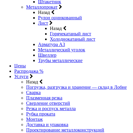
Штакетник
Металлопрокат
Назад
Рулон оцинкованный
Лист
Назад
Горячекатаный лист
Холоднокатаный лист
Арматура А3
Металлический уголок
Швеллер
Трубы металлические
Цены
Распродажа %
Услуги
Назад
Погрузка, разгрузка и хранение — склад в Лобне
Сварка
Плазменная резка
Сверление отверстий
Резка и роспуск металла
Рубка проката
Монтаж
Доставка и упаковка
Проектирование металлоконструкций