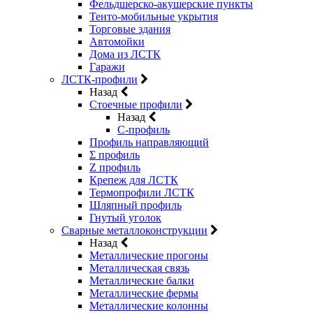
Фельдшерско-акушерские пункты
Тенто-мобильные укрытия
Торговые здания
Автомойки
Дома из ЛСТК
Гаражи
ЛСТК-профили
Назад
Стоечные профили
Назад
C-профиль
Профиль направляющий
Σ профиль
Z профиль
Крепеж для ЛСТК
Термопрофили ЛСТК
Шляпный профиль
Гнутый уголок
Сварные металлоконструкции
Назад
Металлические прогоны
Металлическая связь
Металлические балки
Металлические фермы
Металлические колонны