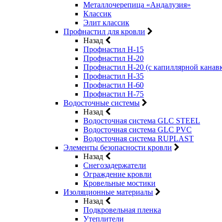
Металлочерепица «Андалузия»
Классик
Элит классик
Профнастил для кровли
Назад
Профнастил Н-15
Профнастил Н-20
Профнастил Н-20 (с капиллярной канав
Профнастил Н-35
Профнастил Н-60
Профнастил Н-75
Водосточные системы
Назад
Водосточная система GLC STEEL
Водосточная система GLC PVC
Водосточная система RUPLAST
Элементы безопасности кровли
Назад
Снегозадержатели
Ограждение кровли
Кровельные мостики
Изоляционные материалы
Назад
Подкровельная пленка
Утеплители