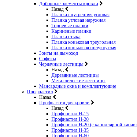
Доборные элементы кровли
Назад
Планка внутренняя угловая
Планка угловая наружная
Торцевые планки
Карнизные планки
Планка стыка
Планка коньковая треугольная
Планка коньковая полукруглая
Зонты на дымоход
Софиты
Чердачные лестницы
Назад
Деревянные лестницы
Металлические лестницы
Мансардные окна и комплектующие
Профнастил
Назад
Профнастил для кровли
Назад
Профнастил Н-15
Профнастил Н-20
Профнастил Н-20 (с капиллярной канав
Профнастил Н-35
Профнастил Н-60