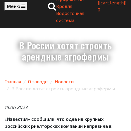
{{cart.length}}
Меню
Кровля
0
Водосточная
система
В России хотят строить
арендные агрофермы
Главная
О заводе
Новости
В России хотят строить арендные агрофермы
19.06.2023
«Известия» сообщили, что одна из крупных
российских риэлторских компаний направила в