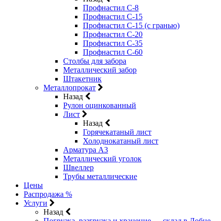
Профнастил С-8
Профнастил С-15
Профнастил С-15 (с гранью)
Профнастил С-20
Профнастил С-35
Профнастил С-60
Столбы для забора
Металлический забор
Штакетник
Металлопрокат
Назад
Рулон оцинкованный
Лист
Назад
Горячекатаный лист
Холоднокатаный лист
Арматура А3
Металлический уголок
Швеллер
Трубы металлические
Цены
Распродажа %
Услуги
Назад
Погрузка, разгрузка и хранение — склад в Лобне