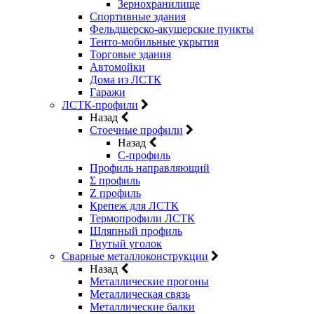
Зернохранилище
Спортивные здания
Фельдшерско-акушерские пункты
Тенто-мобильные укрытия
Торговые здания
Автомойки
Дома из ЛСТК
Гаражи
ЛСТК-профили
Назад
Стоечные профили
Назад
C-профиль
Профиль направляющий
Σ профиль
Z профиль
Крепеж для ЛСТК
Термопрофили ЛСТК
Шляпный профиль
Гнутый уголок
Сварные металлоконструкции
Назад
Металлические прогоны
Металлическая связь
Металлические балки