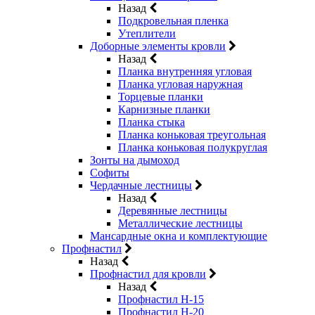
Назад
Подкровельная пленка
Утеплители
Доборные элементы кровли
Назад
Планка внутренняя угловая
Планка угловая наружная
Торцевые планки
Карнизные планки
Планка стыка
Планка коньковая треугольная
Планка коньковая полукруглая
Зонты на дымоход
Софиты
Чердачные лестницы
Назад
Деревянные лестницы
Металлические лестницы
Мансардные окна и комплектующие
Профнастил
Назад
Профнастил для кровли
Назад
Профнастил Н-15
Профнастил Н-20