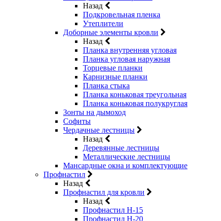
Назад
Подкровельная пленка
Утеплители
Доборные элементы кровли
Назад
Планка внутренняя угловая
Планка угловая наружная
Торцевые планки
Карнизные планки
Планка стыка
Планка коньковая треугольная
Планка коньковая полукруглая
Зонты на дымоход
Софиты
Чердачные лестницы
Назад
Деревянные лестницы
Металлические лестницы
Мансардные окна и комплектующие
Профнастил
Назад
Профнастил для кровли
Назад
Профнастил Н-15
Профнастил Н-20