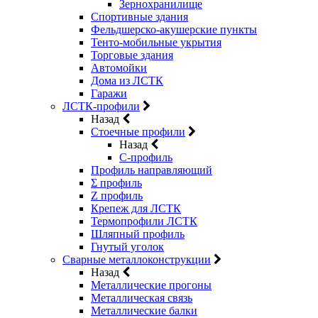
Зернохранилище
Спортивные здания
Фельдшерско-акушерские пункты
Тенто-мобильные укрытия
Торговые здания
Автомойки
Дома из ЛСТК
Гаражи
ЛСТК-профили
Назад
Стоечные профили
Назад
C-профиль
Профиль направляющий
Σ профиль
Z профиль
Крепеж для ЛСТК
Термопрофили ЛСТК
Шляпный профиль
Гнутый уголок
Сварные металлоконструкции
Назад
Металлические прогоны
Металлическая связь
Металлические балки