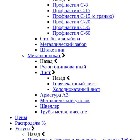
Профнастил С-8
Профнастил С-15
Профнастил С-15 (с гранью)
Профнастил С-20
Профнастил С-35
Профнастил С-60
Столбы для забора
Металлический забор
Штакетник
Металлопрокат
Назад
Рулон оцинкованный
Лист
Назад
Горячекатаный лист
Холоднокатаный лист
Арматура А3
Металлический уголок
Швеллер
Трубы металлические
Цены
Распродажа %
Услуги
Назад
Погрузка, разгрузка и хранение — склад в Лобне