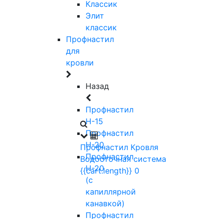
Классик
Элит
классик
Профнастил
для
кровли
Назад
Профнастил
Н-15
Профнастил
Н-20
Профнастил
Кровля
Профнастил
Водосточная система
Н-20
{{cart.length}}
0
(с
капиллярной
канавкой)
Профнастил