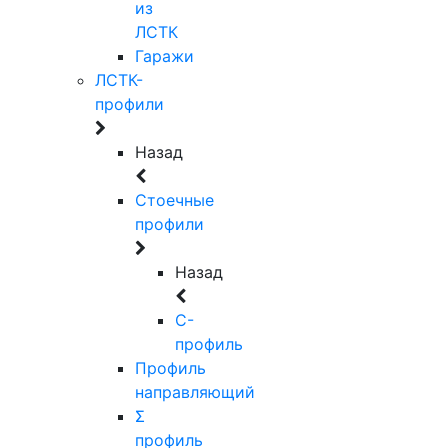
из
ЛСТК
Гаражи
ЛСТК-
профили
Назад
Стоечные
профили
Назад
C-
профиль
Профиль
направляющий
Σ
профиль