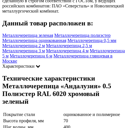
сделанную в строгом соответствии с ГОСТом, у ведущих
российских комбинатов: ПАО «Северсталь» и Новолипецкий
металлургический комбинат.
Данный товар расположен в:
Металлочерепица зеленая
Металлочерепица полиэстер
Металлочерепица оцинкованная
Металлочерепица 0,5 мм
Металлочерепица 2 м
Металлочерепица 2,5 м
Металлочерепица 3 м
Металлочерепица 4 м
Металлочерепица
5 м
Металлочерепица 6 м
Металлочерепица глянцевая в
Москве
Характеристики
Технические характеристики
Металлочерепица «Андалузия» 0.5
Полиэстер RAL 6020 хромовый
зеленый
Покрытие стали
оцинкованное и полимерное
Высота профиля, мм
70
Шаг волны, мм
400