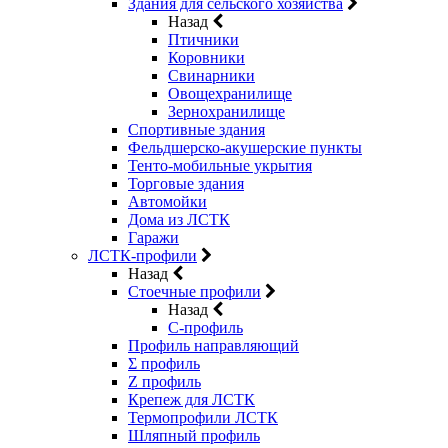
Здания для сельского хозяйства
Назад
Птичники
Коровники
Свинарники
Овощехранилище
Зернохранилище
Спортивные здания
Фельдшерско-акушерские пункты
Тенто-мобильные укрытия
Торговые здания
Автомойки
Дома из ЛСТК
Гаражи
ЛСТК-профили
Назад
Стоечные профили
Назад
C-профиль
Профиль направляющий
Σ профиль
Z профиль
Крепеж для ЛСТК
Термопрофили ЛСТК
Шляпный профиль