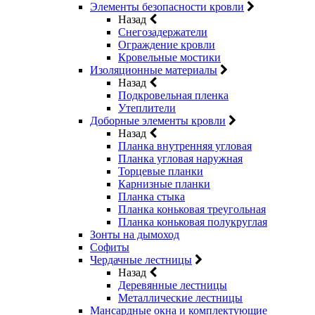
Элементы безопасности кровли
Назад
Снегозадержатели
Ограждение кровли
Кровельные мостики
Изоляционные материалы
Назад
Подкровельная пленка
Утеплители
Доборные элементы кровли
Назад
Планка внутренняя угловая
Планка угловая наружная
Торцевые планки
Карнизные планки
Планка стыка
Планка коньковая треугольная
Планка коньковая полукруглая
Зонты на дымоход
Софиты
Чердачные лестницы
Назад
Деревянные лестницы
Металлические лестницы
Мансардные окна и комплектующие