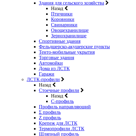
Здания для сельского хозяйства
Назад
Птичники
Коровники
Свинарники
Овощехранилище
Зернохранилище
Спортивные здания
Фельдшерско-акушерские пункты
Тенто-мобильные укрытия
Торговые здания
Автомойки
Дома из ЛСТК
Гаражи
ЛСТК-профили
Назад
Стоечные профили
Назад
C-профиль
Профиль направляющий
Σ профиль
Z профиль
Крепеж для ЛСТК
Термопрофили ЛСТК
Шляпный профиль