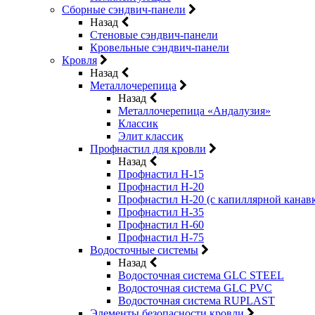
Сборные сэндвич-панели
Назад
Стеновые сэндвич-панели
Кровельные сэндвич-панели
Кровля
Назад
Металлочерепица
Назад
Металлочерепица «Андалузия»
Классик
Элит классик
Профнастил для кровли
Назад
Профнастил Н-15
Профнастил Н-20
Профнастил Н-20 (с капиллярной канав
Профнастил Н-35
Профнастил Н-60
Профнастил Н-75
Водосточные системы
Назад
Водосточная система GLC STEEL
Водосточная система GLC PVC
Водосточная система RUPLAST
Элементы безопасности кровли