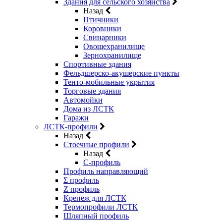
Здания для сельского хозяйства
Назад
Птичники
Коровники
Свинарники
Овощехранилище
Зернохранилище
Спортивные здания
Фельдшерско-акушерские пункты
Тенто-мобильные укрытия
Торговые здания
Автомойки
Дома из ЛСТК
Гаражи
ЛСТК-профили
Назад
Стоечные профили
Назад
C-профиль
Профиль направляющий
Σ профиль
Z профиль
Крепеж для ЛСТК
Термопрофили ЛСТК
Шляпный профиль