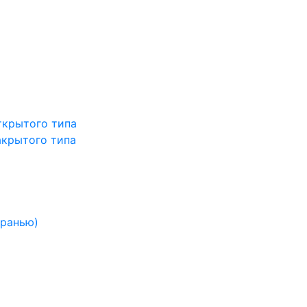
ткрытого типа
акрытого типа
гранью)