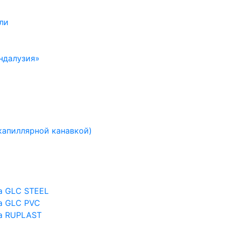
ли
ндалузия»
капиллярной канавкой)
а GLC STEEL
а GLC PVC
а RUPLAST