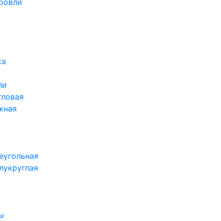
ровли
ка
ли
гловая
жная
еугольная
лукруглая
ы