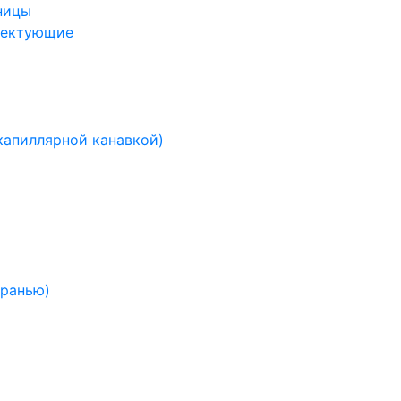
ницы
лектующие
капиллярной канавкой)
гранью)