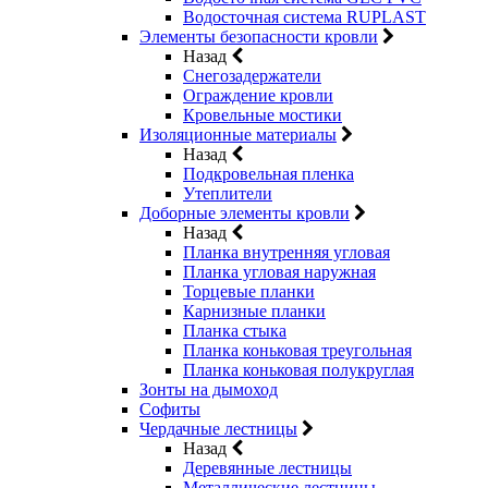
Водосточная система RUPLAST
Элементы безопасности кровли
Назад
Снегозадержатели
Ограждение кровли
Кровельные мостики
Изоляционные материалы
Назад
Подкровельная пленка
Утеплители
Доборные элементы кровли
Назад
Планка внутренняя угловая
Планка угловая наружная
Торцевые планки
Карнизные планки
Планка стыка
Планка коньковая треугольная
Планка коньковая полукруглая
Зонты на дымоход
Софиты
Чердачные лестницы
Назад
Деревянные лестницы
Металлические лестницы