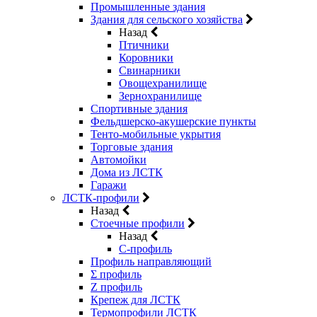
Промышленные здания
Здания для сельского хозяйства
Назад
Птичники
Коровники
Свинарники
Овощехранилище
Зернохранилище
Спортивные здания
Фельдшерско-акушерские пункты
Тенто-мобильные укрытия
Торговые здания
Автомойки
Дома из ЛСТК
Гаражи
ЛСТК-профили
Назад
Стоечные профили
Назад
C-профиль
Профиль направляющий
Σ профиль
Z профиль
Крепеж для ЛСТК
Термопрофили ЛСТК