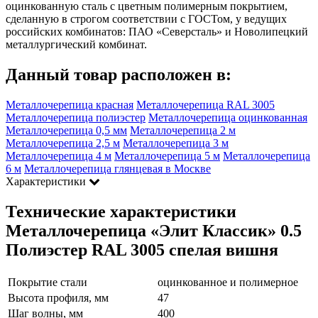
оцинкованную сталь с цветным полимерным покрытием,
сделанную в строгом соответствии с ГОСТом, у ведущих
российских комбинатов: ПАО «Северсталь» и Новолипецкий
металлургический комбинат.
Данный товар расположен в:
Металлочерепица красная
Металлочерепица RAL 3005
Металлочерепица полиэстер
Металлочерепица оцинкованная
Металлочерепица 0,5 мм
Металлочерепица 2 м
Металлочерепица 2,5 м
Металлочерепица 3 м
Металлочерепица 4 м
Металлочерепица 5 м
Металлочерепица
6 м
Металлочерепица глянцевая в Москве
Характеристики
Технические характеристики
Металлочерепица «Элит Классик» 0.5
Полиэстер RAL 3005 спелая вишня
Покрытие стали
оцинкованное и полимерное
Высота профиля, мм
47
Шаг волны, мм
400