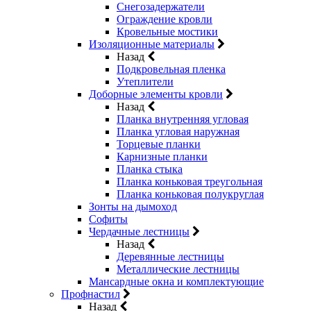
Снегозадержатели
Ограждение кровли
Кровельные мостики
Изоляционные материалы
Назад
Подкровельная пленка
Утеплители
Доборные элементы кровли
Назад
Планка внутренняя угловая
Планка угловая наружная
Торцевые планки
Карнизные планки
Планка стыка
Планка коньковая треугольная
Планка коньковая полукруглая
Зонты на дымоход
Софиты
Чердачные лестницы
Назад
Деревянные лестницы
Металлические лестницы
Мансардные окна и комплектующие
Профнастил
Назад