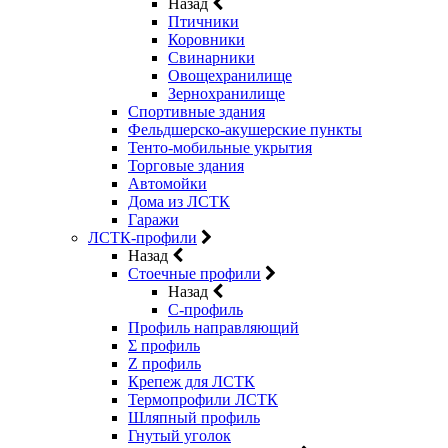
Назад
Птичники
Коровники
Свинарники
Овощехранилище
Зернохранилище
Спортивные здания
Фельдшерско-акушерские пункты
Тенто-мобильные укрытия
Торговые здания
Автомойки
Дома из ЛСТК
Гаражи
ЛСТК-профили
Назад
Стоечные профили
Назад
C-профиль
Профиль направляющий
Σ профиль
Z профиль
Крепеж для ЛСТК
Термопрофили ЛСТК
Шляпный профиль
Гнутый уголок