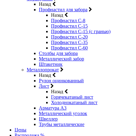
Назад
Профнастил для забора
Назад
Профнастил С-8
Профнастил С-15
Профнастил С-15 (с гранью)
Профнастил С-20
Профнастил С-35
Профнастил С-60
Столбы для забора
Металлический забор
Штакетник
Металлопрокат
Назад
Рулон оцинкованный
Лист
Назад
Горячекатаный лист
Холоднокатаный лист
Арматура А3
Металлический уголок
Швеллер
Трубы металлические
Цены
Распродажа %