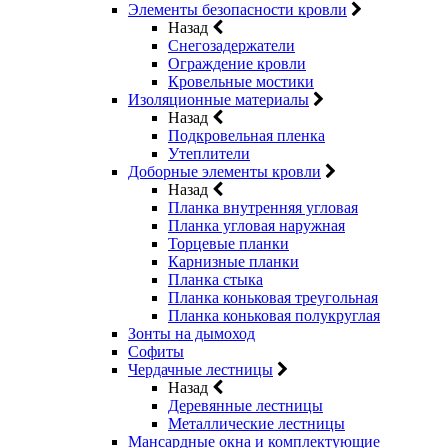
Элементы безопасности кровли
Назад
Снегозадержатели
Ограждение кровли
Кровельные мостики
Изоляционные материалы
Назад
Подкровельная пленка
Утеплители
Доборные элементы кровли
Назад
Планка внутренняя угловая
Планка угловая наружная
Торцевые планки
Карнизные планки
Планка стыка
Планка коньковая треугольная
Планка коньковая полукруглая
Зонты на дымоход
Софиты
Чердачные лестницы
Назад
Деревянные лестницы
Металлические лестницы
Мансардные окна и комплектующие