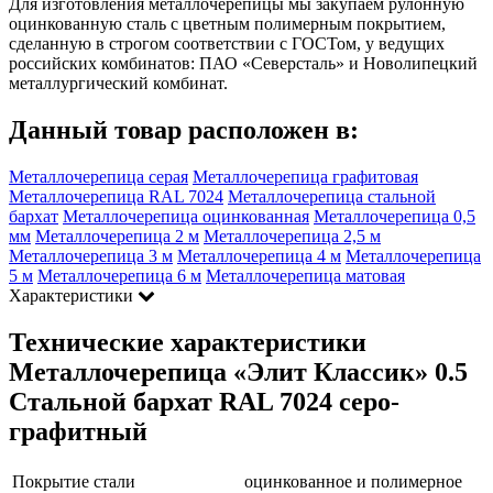
Для изготовления металлочерепицы мы закупаем рулонную
оцинкованную сталь с цветным полимерным покрытием,
сделанную в строгом соответствии с ГОСТом, у ведущих
российских комбинатов: ПАО «Северсталь» и Новолипецкий
металлургический комбинат.
Данный товар расположен в:
Металлочерепица серая
Металлочерепица графитовая
Металлочерепица RAL 7024
Металлочерепица стальной
бархат
Металлочерепица оцинкованная
Металлочерепица 0,5
мм
Металлочерепица 2 м
Металлочерепица 2,5 м
Металлочерепица 3 м
Металлочерепица 4 м
Металлочерепица
5 м
Металлочерепица 6 м
Металлочерепица матовая
Характеристики
Технические характеристики
Металлочерепица «Элит Классик» 0.5
Стальной бархат RAL 7024 серо-
графитный
Покрытие стали
оцинкованное и полимерное