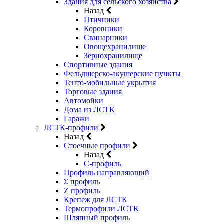
Здания для сельского хозяйства
Назад
Птичники
Коровники
Свинарники
Овощехранилище
Зернохранилище
Спортивные здания
Фельдшерско-акушерские пункты
Тенто-мобильные укрытия
Торговые здания
Автомойки
Дома из ЛСТК
Гаражи
ЛСТК-профили
Назад
Стоечные профили
Назад
C-профиль
Профиль направляющий
Σ профиль
Z профиль
Крепеж для ЛСТК
Термопрофили ЛСТК
Шляпный профиль