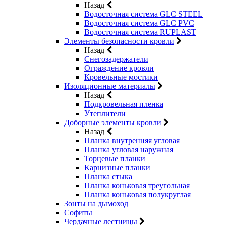
Назад
Водосточная система GLC STEEL
Водосточная система GLC PVC
Водосточная система RUPLAST
Элементы безопасности кровли
Назад
Снегозадержатели
Ограждение кровли
Кровельные мостики
Изоляционные материалы
Назад
Подкровельная пленка
Утеплители
Доборные элементы кровли
Назад
Планка внутренняя угловая
Планка угловая наружная
Торцевые планки
Карнизные планки
Планка стыка
Планка коньковая треугольная
Планка коньковая полукруглая
Зонты на дымоход
Софиты
Чердачные лестницы