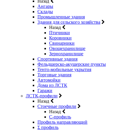
Назад
Ангары
Склады
Промышленные здания
Здания для сельского хозяйства
Назад
Птичники
Коровники
Свинарники
Овощехранилище
Зернохранилище
Спортивные здания
Фельдшерско-акушерские пункты
Тенто-мобильные укрытия
Торговые здания
Автомойки
Дома из ЛСТК
Гаражи
ЛСТК-профили
Назад
Стоечные профили
Назад
C-профиль
Профиль направляющий
Σ профиль