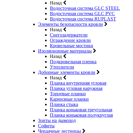
Назад
Водосточная система GLC STEEL
Водосточная система GLC PVC
Водосточная система RUPLAST
Элементы безопасности кровли
Назад
Снегозадержатели
Ограждение кровли
Кровельные мостики
Изоляционные материалы
Назад
Подкровельная пленка
Утеплители
Доборные элементы кровли
Назад
Планка внутренняя угловая
Планка угловая наружная
Торцевые планки
Карнизные планки
Планка стыка
Планка коньковая треугольная
Планка коньковая полукруглая
Зонты на дымоход
Софиты
Чердачные лестницы