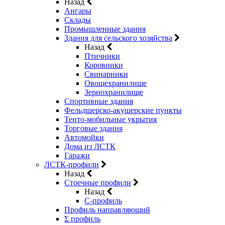
Назад
Ангары
Склады
Промышленные здания
Здания для сельского хозяйства
Назад
Птичники
Коровники
Свинарники
Овощехранилище
Зернохранилище
Спортивные здания
Фельдшерско-акушерские пункты
Тенто-мобильные укрытия
Торговые здания
Автомойки
Дома из ЛСТК
Гаражи
ЛСТК-профили
Назад
Стоечные профили
Назад
C-профиль
Профиль направляющий
Σ профиль