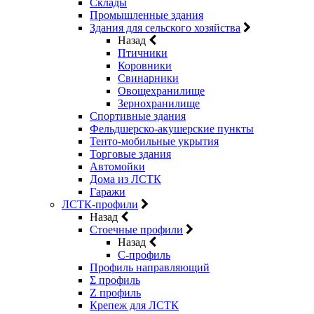
Склады
Промышленные здания
Здания для сельского хозяйства
Назад
Птичники
Коровники
Свинарники
Овощехранилище
Зернохранилище
Спортивные здания
Фельдшерско-акушерские пункты
Тенто-мобильные укрытия
Торговые здания
Автомойки
Дома из ЛСТК
Гаражи
ЛСТК-профили
Назад
Стоечные профили
Назад
C-профиль
Профиль направляющий
Σ профиль
Z профиль
Крепеж для ЛСТК