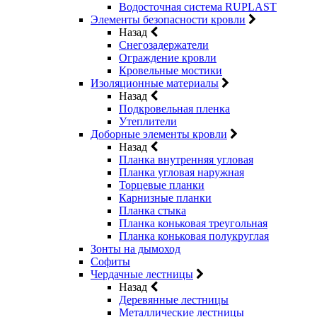
Водосточная система RUPLAST
Элементы безопасности кровли
Назад
Снегозадержатели
Ограждение кровли
Кровельные мостики
Изоляционные материалы
Назад
Подкровельная пленка
Утеплители
Доборные элементы кровли
Назад
Планка внутренняя угловая
Планка угловая наружная
Торцевые планки
Карнизные планки
Планка стыка
Планка коньковая треугольная
Планка коньковая полукруглая
Зонты на дымоход
Софиты
Чердачные лестницы
Назад
Деревянные лестницы
Металлические лестницы