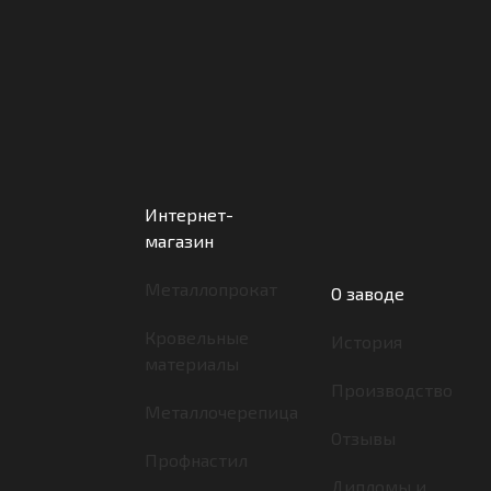
Интернет-
магазин
Металлопрокат
О заводе
Кровельные
История
материалы
Производство
Металлочерепица
Отзывы
Профнастил
Дипломы и