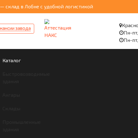
— склад в Лобне с удобной логистикой
Красно
кансии завода
Пн-пт,
Пн-пт,
Каталог
Быстровозводимые
здания
Ангары
Склады
Промышленные
здания