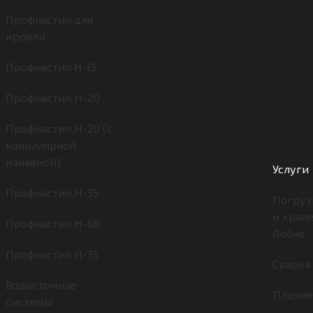
Профнастил для
кровли
Профнастил Н-15
Профнастил Н-20
Профнастил Н-20 (с
капиллярной
канавкой)
Услуги
Профнастил Н-35
Погруз
и хран
Профнастил Н-60
Лобне
Профнастил Н-75
Сварка
Водосточные
Плазме
системы