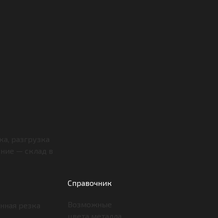
ка, разгрузка
ение — склад в
Справочник
Возможные
нная резка
цвета металла