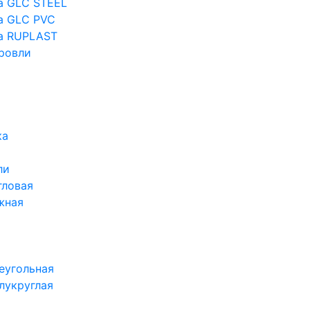
а GLC STEEL
а GLC PVC
а RUPLAST
ровли
ка
ли
гловая
жная
еугольная
лукруглая