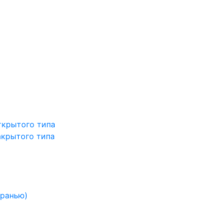
ткрытого типа
акрытого типа
гранью)