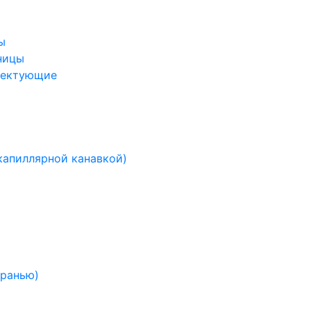
ы
ницы
лектующие
капиллярной канавкой)
гранью)