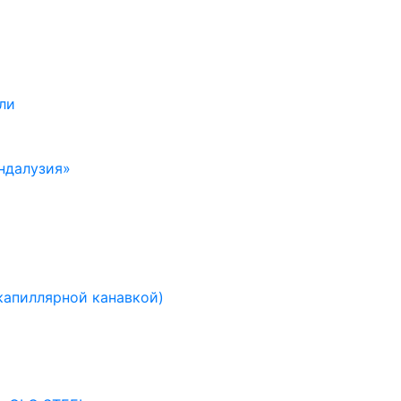
ли
ндалузия»
капиллярной канавкой)