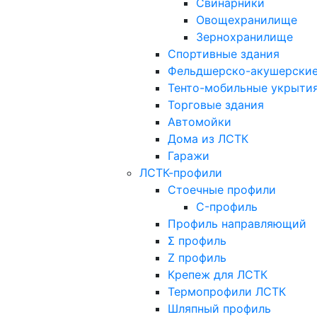
Свинарники
Овощехранилище
Зернохранилище
Спортивные здания
Фельдшерско-акушерские
Тенто-мобильные укрыти
Торговые здания
Автомойки
Дома из ЛСТК
Гаражи
ЛСТК-профили
Стоечные профили
C-профиль
Профиль направляющий
Σ профиль
Z профиль
Крепеж для ЛСТК
Термопрофили ЛСТК
Шляпный профиль