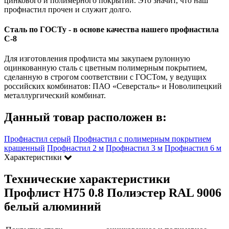
цинкового и полимерного покрытий. Это значит, что наш
профнастил прочен и служит долго.
Сталь по ГОСТу - в основе качества нашего профнастила
C-8
Для изготовления профлиста мы закупаем рулонную
оцинкованную сталь с цветным полимерным покрытием,
сделанную в строгом соответствии с ГОСТом, у ведущих
российских комбинатов: ПАО «Северсталь» и Новолипецкий
металлургический комбинат.
Данный товар расположен в:
Профнастил серый
Профнастил с полимерным покрытием
крашенный
Профнастил 2 м
Профнастил 3 м
Профнастил 6 м
Характеристики
Технические характеристики
Профлист Н75 0.8 Полиэстер RAL 9006
белый алюминий