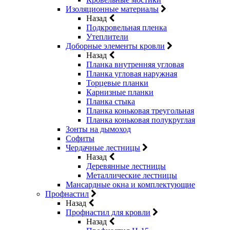
Изоляционные материалы
Назад
Подкровельная пленка
Утеплители
Доборные элементы кровли
Назад
Планка внутренняя угловая
Планка угловая наружная
Торцевые планки
Карнизные планки
Планка стыка
Планка коньковая треугольная
Планка коньковая полукруглая
Зонты на дымоход
Софиты
Чердачные лестницы
Назад
Деревянные лестницы
Металлические лестницы
Мансардные окна и комплектующие
Профнастил
Назад
Профнастил для кровли
Назад