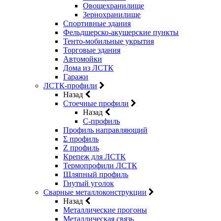
Овощехранилище
Зернохранилище
Спортивные здания
Фельдшерско-акушерские пункты
Тенто-мобильные укрытия
Торговые здания
Автомойки
Дома из ЛСТК
Гаражи
ЛСТК-профили
Назад
Стоечные профили
Назад
C-профиль
Профиль направляющий
Σ профиль
Z профиль
Крепеж для ЛСТК
Термопрофили ЛСТК
Шляпный профиль
Гнутый уголок
Сварные металлоконструкции
Назад
Металлические прогоны
Металлическая связь