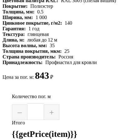
Цветовая палитра RAL:
RAL 3005 (спелая вишня)
Покрытие:
Полиэстер
Толщина, мм:
0.5
Ширина, мм:
1 000
Цинковое покрытие, г/м2:
140
Гарантия:
1 год
Текстура:
глянцевая
Длина, м:
любая до 12 м
Высота волны, мм:
35
Толщина покрытия, мкм:
25
Страна производитель:
Россия
Принадлежность:
Профнастил для кровли
843
Цена за пог. м:
₽
Количество пог. м
–
+
Итого
{{getPrice(item)}}