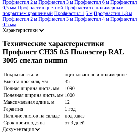
Профнастил 2 м
Профнастил 3 м
Профнастил 6 м
Профнастил
0,5 мм
Профнастил цветной
Профнастил с полимерным
покрытием крашенный
Профнастил 1,5 м
Профнастил 1,8 м
Профнастил 2 м
Профнастил 3 м
Профнастил 4 м
Профнастил
0,5 мм
Характеристики
Технические характеристики
Профлист СН35 0.5 Полиэстер RAL
3005 спелая вишня
Покрытие стали
оцинкованное и полимерное
Высота профиля, мм
35
Полная ширина листа, мм
1090
Полезная ширина листа, мм
1000
Максимальная длина, м
12
Гарантия
1 год
Наличие листов на складе
под заказ
Срок производства
от 3 дней
Документация