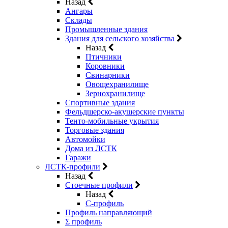
Назад
Ангары
Склады
Промышленные здания
Здания для сельского хозяйства
Назад
Птичники
Коровники
Свинарники
Овощехранилище
Зернохранилище
Спортивные здания
Фельдшерско-акушерские пункты
Тенто-мобильные укрытия
Торговые здания
Автомойки
Дома из ЛСТК
Гаражи
ЛСТК-профили
Назад
Стоечные профили
Назад
C-профиль
Профиль направляющий
Σ профиль