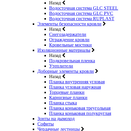
Назад
Водосточная система GLC STEEL
Водосточная система GLC PVC
Водосточная система RUPLAST
Элементы безопасности кровли
Назад
Снегозадержатели
Ограждение кровли
Кровельные мостики
Изоляционные материалы
Назад
Подкровельная пленка
Утеплители
Доборные элементы кровли
Назад
Планка внутренняя угловая
Планка угловая наружная
Торцевые планки
Карнизные планки
Планка стыка
Планка коньковая треугольная
Планка коньковая полукруглая
Зонты на дымоход
Софиты
Чердачные лестницы