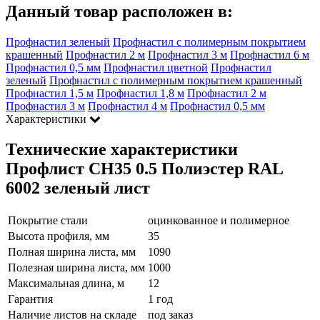
Данный товар расположен в:
Профнастил зеленый
Профнастил с полимерным покрытием
крашенный
Профнастил 2 м
Профнастил 3 м
Профнастил 6 м
Профнастил 0,5 мм
Профнастил цветной
Профнастил
зеленый
Профнастил с полимерным покрытием крашенный
Профнастил 1,5 м
Профнастил 1,8 м
Профнастил 2 м
Профнастил 3 м
Профнастил 4 м
Профнастил 0,5 мм
Характеристики
Технические характеристики
Профлист СН35 0.5 Полиэстер RAL
6002 зеленый лист
Покрытие стали
оцинкованное и полимерное
Высота профиля, мм
35
Полная ширина листа, мм
1090
Полезная ширина листа, мм
1000
Максимальная длина, м
12
Гарантия
1 год
Наличие листов на складе
под заказ