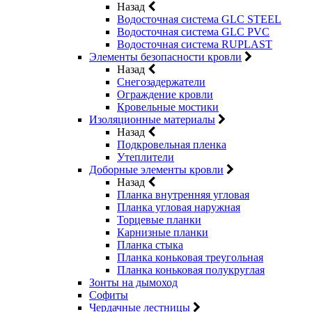
Назад
Водосточная система GLC STEEL
Водосточная система GLC PVC
Водосточная система RUPLAST
Элементы безопасности кровли
Назад
Снегозадержатели
Ограждение кровли
Кровельные мостики
Изоляционные материалы
Назад
Подкровельная пленка
Утеплители
Доборные элементы кровли
Назад
Планка внутренняя угловая
Планка угловая наружная
Торцевые планки
Карнизные планки
Планка стыка
Планка коньковая треугольная
Планка коньковая полукруглая
Зонты на дымоход
Софиты
Чердачные лестницы