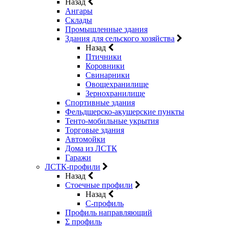
Назад
Ангары
Склады
Промышленные здания
Здания для сельского хозяйства
Назад
Птичники
Коровники
Свинарники
Овощехранилище
Зернохранилище
Спортивные здания
Фельдшерско-акушерские пункты
Тенто-мобильные укрытия
Торговые здания
Автомойки
Дома из ЛСТК
Гаражи
ЛСТК-профили
Назад
Стоечные профили
Назад
C-профиль
Профиль направляющий
Σ профиль