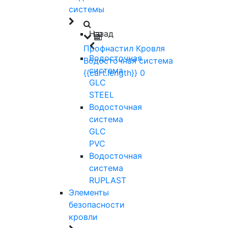
системы
Назад
Профнастил
Кровля
Водосточная
Водосточная система
система
{{cart.length}}
0
GLC
STEEL
Водосточная
система
GLC
PVC
Водосточная
система
RUPLAST
Элементы
безопасности
кровли