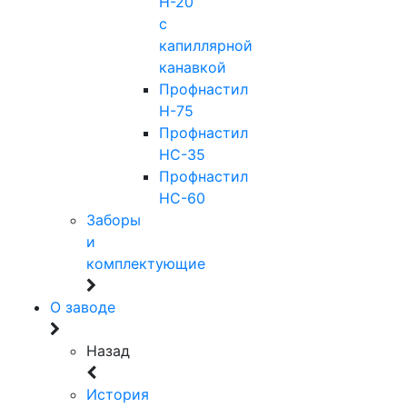
Н-20
с
капиллярной
канавкой
Профнастил
Н-75
Профнастил
НС-35
Профнастил
НС-60
Заборы
и
комплектующие
О заводе
Назад
История