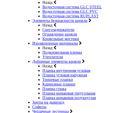
Назад
Водосточная система GLC STEEL
Водосточная система GLC PVC
Водосточная система RUPLAST
Элементы безопасности кровли
Назад
Снегозадержатели
Ограждение кровли
Кровельные мостики
Изоляционные материалы
Назад
Подкровельная пленка
Утеплители
Доборные элементы кровли
Назад
Планка внутренняя угловая
Планка угловая наружная
Торцевые планки
Карнизные планки
Планка стыка
Планка коньковая треугольная
Планка коньковая полукруглая
Зонты на дымоход
Софиты
Чердачные лестницы