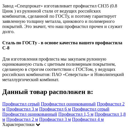
Завод «Спецпрокат» изготавливает профнастил СН35 (0.8
Цинк ) из рулонной стали от ведущих российских
комбинатов, сделанной по ГОСТу, и поэтому гарантирует
заявленную толщину металла, цинкового и полимерного
покрытий. Это значит, что наш профнастил прочен и служит
долго.
Сталь по ГОСТу - в основе качества нашего профнастила
C-8
Для изготовления профлиста мы закупаем рулонную
оцинкованную сталь с цветным полимерным покрытием,
сделанную в строгом соответствии с ГОСТом, у ведущих
российских комбинатов: ПАО «Северсталь» и Новолипецкий
металлургический комбинат.
Данный товар расположен в:
Профнастил серый
Профнастил оцинкованный
Профнастил 2
м
Профнастил 3 м
Профнастил 6 м
Профнастил серый
Профнастил оцинкованный
Профнастил 1,5 м
Профнастил 1,8
м
Профнастил 2 м
Профнастил 3 м
Профнастил 4 м
Характеристики