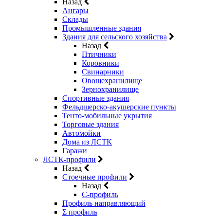
Назад
Ангары
Склады
Промышленные здания
Здания для сельского хозяйства
Назад
Птичники
Коровники
Свинарники
Овощехранилище
Зернохранилище
Спортивные здания
Фельдшерско-акушерские пункты
Тенто-мобильные укрытия
Торговые здания
Автомойки
Дома из ЛСТК
Гаражи
ЛСТК-профили
Назад
Стоечные профили
Назад
C-профиль
Профиль направляющий
Σ профиль