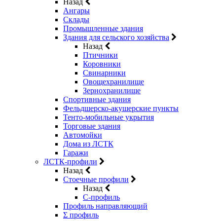
Назад
Ангары
Склады
Промышленные здания
Здания для сельского хозяйства
Назад
Птичники
Коровники
Свинарники
Овощехранилище
Зернохранилище
Спортивные здания
Фельдшерско-акушерские пункты
Тенто-мобильные укрытия
Торговые здания
Автомойки
Дома из ЛСТК
Гаражи
ЛСТК-профили
Назад
Стоечные профили
Назад
C-профиль
Профиль направляющий
Σ профиль