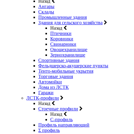
Назад
Ангары
Склады
Промышленные здания
Здания для сельского хозяйства
Назад
Птичники
Коровники
Свинарники
Овощехранилище
Зернохранилище
Спортивные здания
Фельдшерско-акушерские пункты
Тенто-мобильные укрытия
Торговые здания
Автомойки
Дома из ЛСТК
Гаражи
ЛСТК-профили
Назад
Стоечные профили
Назад
C-профиль
Профиль направляющий
Σ профиль