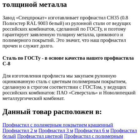
толщиной металла
Завод «Спецпрокат» изготавливает профнастил СН35 (0.8
Полиэстер RAL 9003 белый) из рулонной стали от ведущих
российских комбинатов, сделанной по ГОСТу, и поэтому
гарантирует заявленную толщину металла, цинкового и
полимерного покрытий. Это значит, что наш профнастил
прочен и служит долго.
Сталь по ГОСТу - в основе качества нашего профнастила
C-8
Для изготовления профлиста мы закупаем рулонную
оцинкованную сталь с цветным полимерным покрытием,
сделанную в строгом соответствии с ГОСТом, у ведущих
российских комбинатов: ПАО «Северсталь» и Новолипецкий
металлургический комбинат.
Данный товар расположен в:
Профнастил с полимерным покрытием крашенный
Профнастил 2 м
Профнастил 3 м
Профнастил 6 м
Профнастил
белый
Профнастил цветной
Профнастил с полимерным