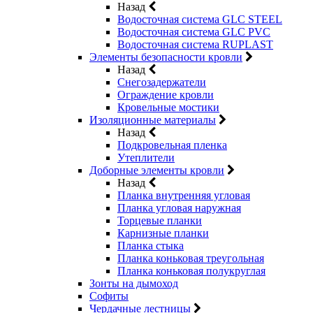
Назад
Водосточная система GLC STEEL
Водосточная система GLC PVC
Водосточная система RUPLAST
Элементы безопасности кровли
Назад
Снегозадержатели
Ограждение кровли
Кровельные мостики
Изоляционные материалы
Назад
Подкровельная пленка
Утеплители
Доборные элементы кровли
Назад
Планка внутренняя угловая
Планка угловая наружная
Торцевые планки
Карнизные планки
Планка стыка
Планка коньковая треугольная
Планка коньковая полукруглая
Зонты на дымоход
Софиты
Чердачные лестницы