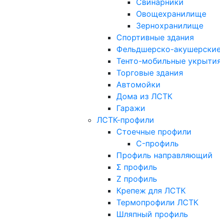
Свинарники
Овощехранилище
Зернохранилище
Спортивные здания
Фельдшерско-акушерские
Тенто-мобильные укрыти
Торговые здания
Автомойки
Дома из ЛСТК
Гаражи
ЛСТК-профили
Стоечные профили
C-профиль
Профиль направляющий
Σ профиль
Z профиль
Крепеж для ЛСТК
Термопрофили ЛСТК
Шляпный профиль