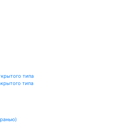
ткрытого типа
акрытого типа
гранью)