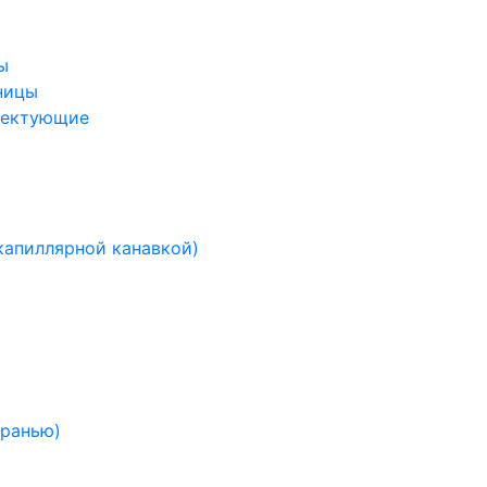
ы
ницы
лектующие
капиллярной канавкой)
гранью)