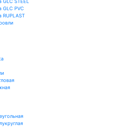
а GLC STEEL
а GLC PVC
а RUPLAST
ровли
ка
ли
гловая
жная
еугольная
лукруглая