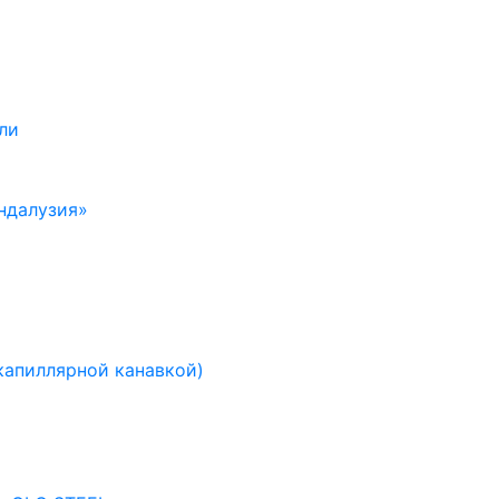
ли
ндалузия»
капиллярной канавкой)